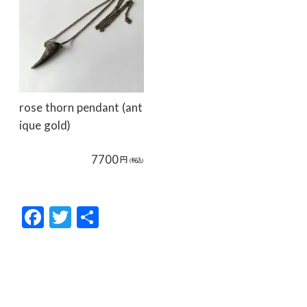
rose thorn pendant (ant
ique gold)
7700
円
(税込)
F
T
共
ac
w
有
e
itt
b
er
o