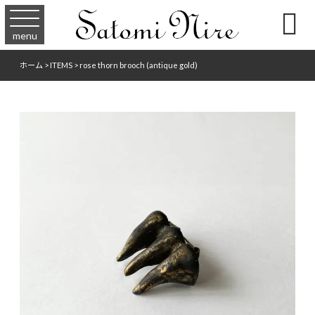

menu
ホーム
>
ITEMS
>
rose thorn brooch (antique gold)