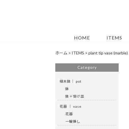
HOME
ITEMS
ホーム
>
ITEMS
>
plant tip vase (marble)
Category
植木鉢｜ pot
鉢
鉢＋受け皿
花器 ｜ vase
花器
一輪挿し