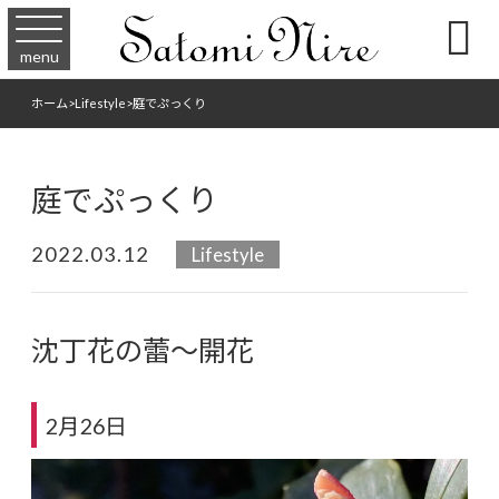

menu
ホーム
>
Lifestyle
>
庭でぷっくり
庭でぷっくり
2022.03.12
Lifestyle
沈丁花の蕾〜開花
2月26日