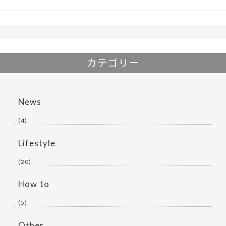
k
カテゴリー
News
(4)
Lifestyle
(20)
How to
(5)
Other