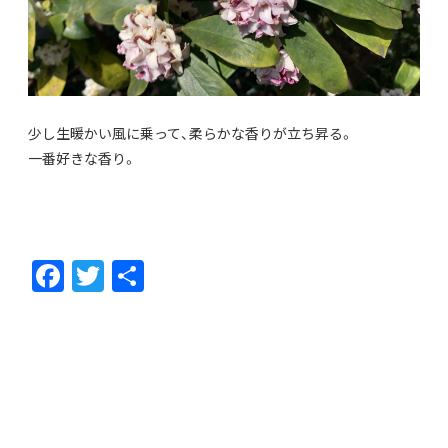
少し生暖かい風に乗って、柔らかな香りが立ち昇る。
一番好きな香り。
F
T
共
ac
w
有
e
itt
b
er
o
o